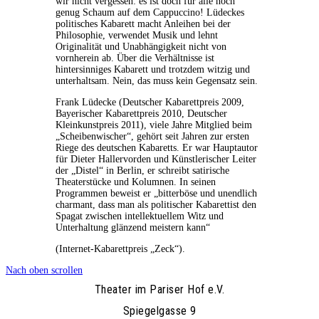
wir nicht vergessen: es ist doch für alle noch
genug Schaum auf dem Cappuccino! Lüdeckes
politisches Kabarett macht Anleihen bei der
Philosophie, verwendet Musik und lehnt
Originalität und Unabhängigkeit nicht von
vornherein ab. Über die Verhältnisse ist
hintersinniges Kabarett und trotzdem witzig und
unterhaltsam. Nein, das muss kein Gegensatz sein.
Frank Lüdecke (Deutscher Kabarettpreis 2009,
Bayerischer Kabarettpreis 2010, Deutscher
Kleinkunstpreis 2011), viele Jahre Mitglied beim
„Scheibenwischer“, gehört seit Jahren zur ersten
Riege des deutschen Kabaretts. Er war Hauptautor
für Dieter Hallervorden und Künstlerischer Leiter
der „Distel“ in Berlin, er schreibt satirische
Theaterstücke und Kolumnen. In seinen
Programmen beweist er „bitterböse und unendlich
charmant, dass man als politischer Kabarettist den
Spagat zwischen intellektuellem Witz und
Unterhaltung glänzend meistern kann“
(Internet-Kabarettpreis „Zeck“).
Nach oben scrollen
Theater im Pariser Hof e.V.
Spiegelgasse 9