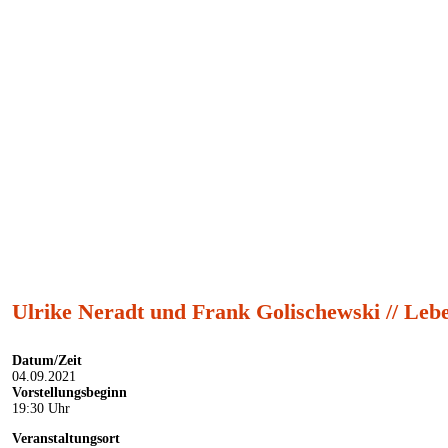
Theater im Pariser Hof
0611 4476 4644
info@theaterimpariserhof.de
Ulrike Neradt und Frank Golischewski // Leb
Datum/Zeit
04.09.2021
Vorstellungsbeginn
19:30 Uhr
Veranstaltungsort