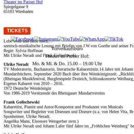
Theater im Pariser Hof
Spiegelgasse 9
65183 Wiesbaden
TICKETS
Lebe wohl und liebe mich…
szenisch-musikalische Lesung mit Briefen von J.W.von Goethe und seiner Fr
Vorverkaufsbüro
Regie: Sylvia Hoffman
Mit Ulrike Neradt und Frank Golischewski
Theater im Pariser Hof:
Mo. & Mi. & Do. 15.00 – 19.00 Uhr
Ulrike Neradt
TV Moderatorin, Buchautorin, literarische Kabarettistin.14 Jahre mit Joha
Mundartbüchern. September 2020 Buch über ihre Weinköniginzeit: „Rückblick
(Rheingau Musikfestival, Burgfestspiele Dreieich, Schlosskonzerte Weilbur
Eigenes Kabarett von 2010 – 2016.
1972 Deutsche Weinkönigin
Von 1986-2019 Vorsitzende des Rheingauer Mundartvereins
Frank Golischewski
Kabarettist, Pianist und Autor/Komponist und Produzent von Musicals
Songwriter und Begleiter von Diseusen und Diseure (u.a. von Helen Vita, Bri
Sponheimer, Ulrike Neradt,
Angelika Mann, Eleonore Weisgerber uvm.)
Mit Ulrike Neradt und Johann Lafer fünf Jahre im „Fröhlichen Weinberg“