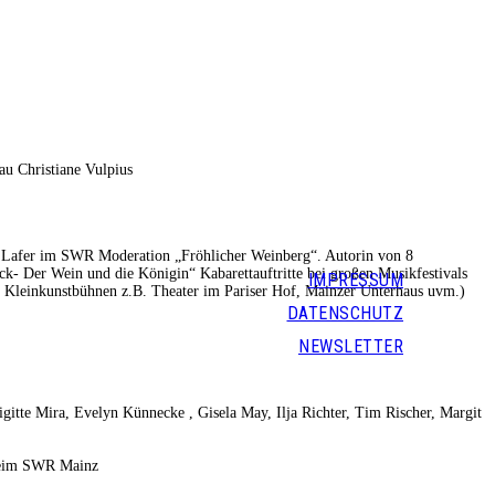
au Christiane Vulpius
nn Lafer im SWR Moderation „Fröhlicher Weinberg“. Autorin von 8
- Der Wein und die Königin“ Kabarettauftritte bei großen Musikfestivals
IMPRESSUM
g, Kleinkunstbühnen z.B. Theater im Pariser Hof, Mainzer Unterhaus uvm.)
DATENSCHUTZ
NEWSLETTER
gitte Mira, Evelyn Künnecke , Gisela May, Ilja Richter, Tim Rischer, Margit
 beim SWR Mainz