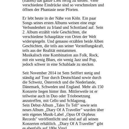
(Italien) das ganze Lied fertig zu stellen. Viele
verschiedene Eindrücke sind so verschmolzen und
öffnen der Phantasie neue Pforten.
Er lebt heute in der Nähe von Köln. Ein paar
Songs seines ersten Albums weisen eine enge
Verbundenheit zu Irland und Schottland auf. Sein
2. Album erzählt viele Geschichten, die
verschiedene Schauplätze von Orten der Welt
widerspiegeln. Und genauso erzählen beide Alben
Geschichten, die teils aus seiner Vorstellungskraft,
teils aus der Realität entstammen.
Musikalisch eine Kombination aus Folk, Rock,
mit ein wenig Blues, ein wenig Jazz und Pop,
jedoch schwer in eine Schublade zu stecken.
Seit November 2014 ist Sem Seiffert stetig und
ständig auf Tour durch Deutschland sowie durch
die Schweiz, Österreich und die Niederlande,
Dänemark, Schweden und England. Mehr als 150
Konzerte liegen hinter ihm. Mittlerweile ist er
teilweise auch in Duo oder Triobesetzung
anzutreffen, mit Cello und Schlagzeug.
Sein Debut-Album „Tales To Tell“ sowie sein
neues Album „Diary Of A Traveller“ wurden über
sein eigenes Musik-Label „Opus Of Orpheus
Records“ veröffentlicht und sind auf all seinen
Konzerten erhältlich. „Diary Of A Traveller“ gibt
es ebenfalls auf 180g Vinyl.