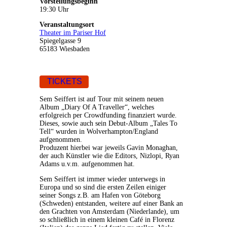
Vorstellungsbeginn
19:30 Uhr
Veranstaltungsort
Theater im Pariser Hof
Spiegelgasse 9
65183 Wiesbaden
TICKETS
Sem Seiffert ist auf Tour mit seinem neuen
Album „Diary Of A Traveller“, welches
erfolgreich per Crowdfunding finanziert wurde.
Dieses, sowie auch sein Debut-Album „Tales To
Tell“ wurden in Wolverhampton/England
aufgenommen.
Produzent hierbei war jeweils Gavin Monaghan,
der auch Künstler wie die Editors, Nizlopi, Ryan
Adams u.v.m. aufgenommen hat.
Sem Seiffert ist immer wieder unterwegs in
Europa und so sind die ersten Zeilen einiger
seiner Songs z.B. am Hafen von Göteborg
(Schweden) entstanden, weitere auf einer Bank an
den Grachten von Amsterdam (Niederlande), um
so schließlich in einem kleinen Café in Florenz