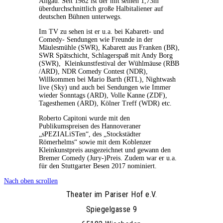
Allgäu. Seit 1982 ist der mit seinen 1,73m
überdurchschnittlich große Halbitaliener auf
deutschen Bühnen unterwegs.
Im TV zu sehen ist er u.a. bei Kabarett- und
Comedy- Sendungen wie Freunde in der
Mäulesmühle (SWR), Kabarett aus Franken (BR),
SWR Spätschicht, Schlagerspaß mit Andy Borg
(SWR), Kleinkunstfestival der Wühlmäuse (RBB
/ARD), NDR Comedy Contest (NDR),
Willkommen bei Mario Barth (RTL), Nightwash
live (Sky) und auch bei Sendungen wie Immer
wieder Sonntags (ARD), Volle Kanne (ZDF),
Tagesthemen (ARD), Kölner Treff (WDR) etc.
Roberto Capitoni wurde mit den
Publikumspreisen des Hannoveraner
„sPEZIALiSTen“, des „Stockstädter
Römerhelms“ sowie mit dem Koblenzer
Kleinkunstpreis ausgezeichnet und gewann den
Bremer Comedy (Jury-)Preis. Zudem war er u.a.
für den Stuttgarter Besen 2017 nominiert.
Nach oben scrollen
Theater im Pariser Hof e.V.
Spiegelgasse 9