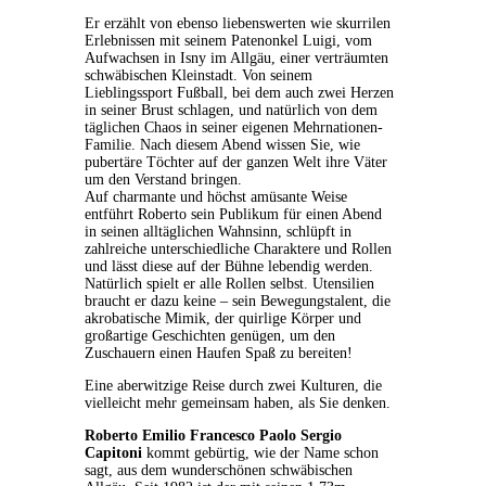
Er erzählt von ebenso liebenswerten wie skurrilen
Erlebnissen mit seinem Patenonkel Luigi, vom
Aufwachsen in Isny im Allgäu, einer verträumten
schwäbischen Kleinstadt. Von seinem
Lieblingssport Fußball, bei dem auch zwei Herzen
in seiner Brust schlagen, und natürlich von dem
täglichen Chaos in seiner eigenen Mehrnationen-
Familie. Nach diesem Abend wissen Sie, wie
pubertäre Töchter auf der ganzen Welt ihre Väter
um den Verstand bringen.
Auf charmante und höchst amüsante Weise
entführt Roberto sein Publikum für einen Abend
in seinen alltäglichen Wahnsinn, schlüpft in
zahlreiche unterschiedliche Charaktere und Rollen
und lässt diese auf der Bühne lebendig werden.
Natürlich spielt er alle Rollen selbst. Utensilien
braucht er dazu keine – sein Bewegungstalent, die
akrobatische Mimik, der quirlige Körper und
großartige Geschichten genügen, um den
Zuschauern einen Haufen Spaß zu bereiten!
Eine aberwitzige Reise durch zwei Kulturen, die
vielleicht mehr gemeinsam haben, als Sie denken.
Roberto Emilio Francesco Paolo Sergio
Capitoni
kommt gebürtig, wie der Name schon
sagt, aus dem wunderschönen schwäbischen