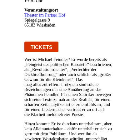
19:30 Uhr
Veranstaltungsort
Theater im Pariser Hof
Spiegelgasse 9
65183 Wiesbaden
TICKETS
Wer ist Michael Feindler? Er wurde bereits als
„Feingeist des politischen Kabaretts“ beschrieben,
als „Revolutionsdichter“, „Verfechter der
Dickbrettbohrung“ oder auch schlicht als „großer
Gewinn für die Kleinkunst“. Das
mag alles zutreffen. Trotzdem sind solche
Bezeichnungen nur eine Annäherung an das
Phänomen Feindler. Für einen Satiriker bewegen
sich seine Texte zu nah an der Realität, für einen
scharfen Zeitanalytiker ist er zu einfühlsam, und
für einen Liedermacher vertraut er zu oft auf
die Klarheit melodiefreier Poesie.
Hinzu kommt: Er ist durchaus unterhaltsam, aber
kein Alleinunterhalter – dafür unterhält er sich zu
gern mit dem Publikum. Und wer ihn als
gewitzten Wortakrobaten würdigt, unterschlägt