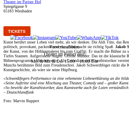
Theater im Pariser Hof
Spiegelgasse 9
65183 Wiesbaden
TICKETS
Kunst berührt unser Leben viel mehr, als wir denken. Die Aldi Tüte, das Ren
Vorverkaufsbüro
politisch, provokant, packend und vor allem macht sie richtig Spaß.
Jakob S
der Kunst, von der Höhlenmalerei bis zum Graffiti. Er macht die Bühne zu
Theater im Pariser Hof:
Tiefes Staunen. Aufgerissene Augen. Offene Münder. Das ist die klassische 
Bühnenprogramm »Meisterwerk«. Als Comedian und Kunsthistoriker verein
Mo. & Mi. & Do. 15.00 – 19.00 Uhr
Munchs berühmtes Bild zum Freudenschrei. Jakob Schwerdtfeger rückt die Kun
Kunstgeschichte, als wäre sie seine Hüpfburg.
»Schwerdtfegers Performance ist eine vehemente Liebeserklärung an die bild
»Seine Auftritte sind eine Mischung aus Theater, Comedy und – großer Kunst
»So bewirkt der Kunsthistoriker, dass Kunstwerke auch für Laien verständlic
–
Deutschlandfunk
Foto: Marvin Ruppert