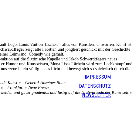
ault Logo, Louis Vuitton Taschen – alles von Künstlern entworfen. Kunst ist
chwerdtfeger
zeigt alle Facetten und jongliert geschickt mit der Geschichte
 seiner Leinwand: Comedy wie gemalt.
Reaktion auf die Sixtinische Kapelle und Jakob Schwerdtfegers neues
t er Humor und Kunstwissen, Mona Lisas Lächeln wird zum Lachkrampf und
stszene in ein völlig neues Licht und bewegt sich so spielerisch durch die
IMPRESSUM
ende Kunst.« –
General-Anzeiger Bonn
DATENSCHUTZ
.«
–
Frankfurter Neue Presse
h werden und guckt gnadenlos und lustig auf die Hintergründe der Kunstwelt.«
NEWSLETTER