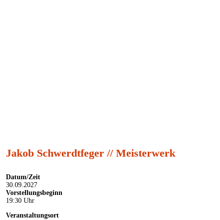
Theater im Pariser Hof
0611 4476 4644
info@theaterimpariserhof.de
Jakob Schwerdtfeger // Meisterwerk
Datum/Zeit
30.09.2027
Vorstellungsbeginn
19:30 Uhr
Veranstaltungsort