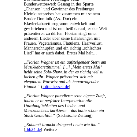
Bundeswettbewerb Gesang in der Sparte
„Chanson“ und Gewinner des Freiburger
Kleinkunstpreises hat zusammen mit seinem
Bruder Dominik (Ass-Dur) ein
Klavierkabarettprogramm entwickelt und
geschrieben und ist nun heiß darauf, es der Welt
präsentieren zu dürfen. Florian singt unter
anderem Lieder über seine Erfahrungen mit
Frauen, Vegetarismus, Flatulenz, Haarverlust,
Männerschnupfen und ein richtig „schlechtes
Lied“ hat er auch dabei. Erstes Mal halt…
„Florian Wagner ist ein aufsteigender Stern am
Musikkabaretthimmel. […] ‚Mein erstes Mal‘
heißt seine Solo-Show, in der es richtig viel zu
lachen gibt. Wagner präsentiert sich mit
elegantem Wortwitz und als hervorragender
Pianist.“
(
mittelhessen.de
)
„Florian Wagner parodierte seine eigene Zunft,
indem er in perfekter Interpretation alle
Unzulänglichkeiten des Lieder- und
Musikmachens karikierte – das hatte schon ein
Stück Genialität.“
(Sächsische Zeitung)
„Kabarett braucht dringend Leute wie ihn.“
(
rbb24.de
) Weitere